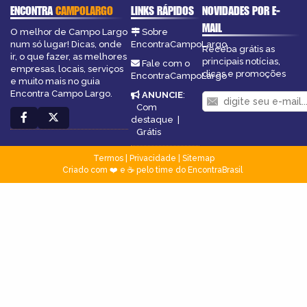
ENCONTRA
CAMPOLARGO
LINKS RÁPIDOS
NOVIDADES POR E-
MAIL
O melhor de Campo Largo
Sobre
num só lugar! Dicas, onde
EncontraCampoLargo
Receba grátis as
ir, o que fazer, as melhores
principais notícias,
Fale com o
empresas, locais, serviços
dicas e promoções
EncontraCampoLargo
e muito mais no guia
Encontra Campo Largo.
ANUNCIE
:
Com
destaque
|
Grátis
Termos
|
Privacidade
|
Sitemap
Criado com ❤️ e ☕ pelo time do EncontraBrasil