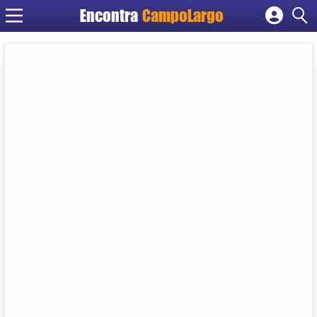
Encontra
CampoLargo
Cadastrar empresa
Fazer login
Criar conta