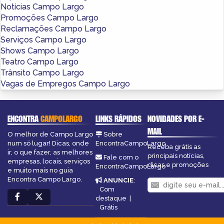
Notícias Campo Largo
Promoções Campo Largo
Reclamações Campo Largo
Serviços Campo Largo
Shows Campo Largo
Teatro Campo Largo
Trânsito Campo Largo
Vagas de Empregos Campo Largo
ENCONTRA
CAMPOLARGO
LINKS RÁPIDOS
NOVIDADES POR E-
MAIL
O melhor de Campo Largo
Sobre
num só lugar! Dicas, onde
EncontraCampoLargo
Receba grátis as
ir, o que fazer, as melhores
principais notícias,
Fale com o
empresas, locais, serviços
dicas e promoções
EncontraCampoLargo
e muito mais no guia
Encontra Campo Largo.
ANUNCIE
:
Com
destaque
|
Grátis