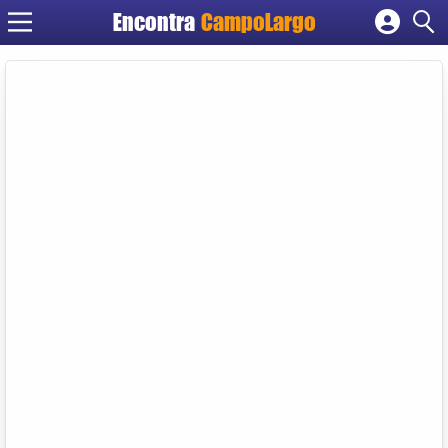
Encontra
CampoLargo
Cadastrar empresa
Fazer login
Criar conta