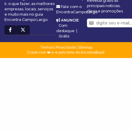
Receba grátis as
ir, o que fazer, as melhores
principais notícias,
Fale com o
empresas, locais, serviços
dicas e promoções
EncontraCampoLargo
e muito mais no guia
Encontra Campo Largo.
ANUNCIE
:
Com
destaque
|
Grátis
Termos
|
Privacidade
|
Sitemap
Criado com ❤️ e ☕ pelo time do EncontraBrasil