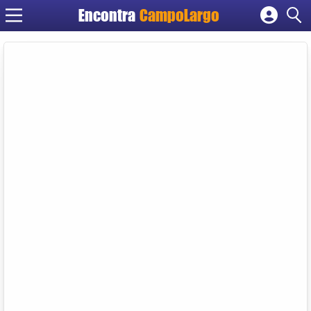
Encontra
CampoLargo
Cadastrar empresa
Fazer login
Criar conta