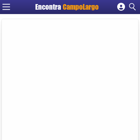
Encontra
CampoLargo
Cadastrar empresa
Fazer login
Criar conta