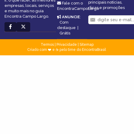
ir, o que fazer, as melhores
principais notícias,
Fale com o
empresas, locais, serviços
dicas e promoções
EncontraCampoLargo
e muito mais no guia
Encontra Campo Largo.
ANUNCIE
:
Com
destaque
|
Grátis
Termos
|
Privacidade
|
Sitemap
Criado com ❤️ e ☕ pelo time do EncontraBrasil