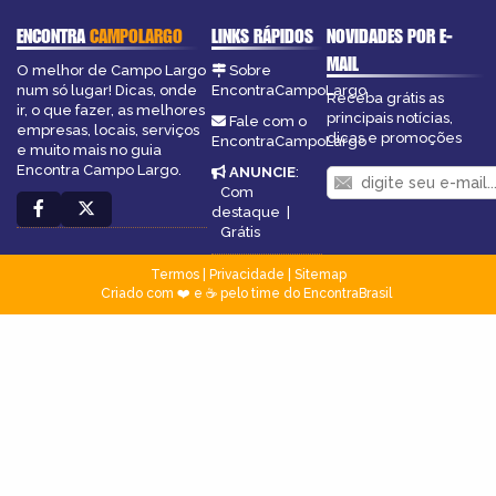
ENCONTRA
CAMPOLARGO
LINKS RÁPIDOS
NOVIDADES POR E-
MAIL
O melhor de Campo Largo
Sobre
num só lugar! Dicas, onde
EncontraCampoLargo
Receba grátis as
ir, o que fazer, as melhores
principais notícias,
Fale com o
empresas, locais, serviços
dicas e promoções
EncontraCampoLargo
e muito mais no guia
Encontra Campo Largo.
ANUNCIE
:
Com
destaque
|
Grátis
Termos
|
Privacidade
|
Sitemap
Criado com ❤️ e ☕ pelo time do EncontraBrasil