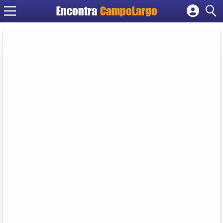
Encontra
CampoLargo
Cadastrar empresa
Fazer login
Criar conta