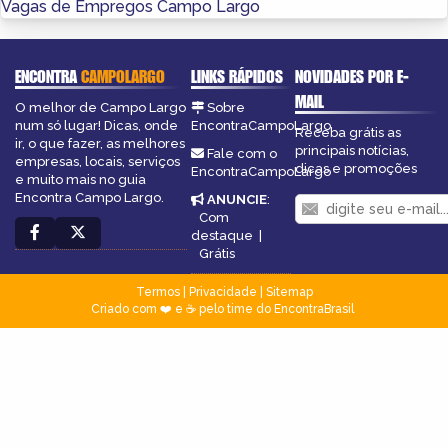
Vagas de Empregos Campo Largo
ENCONTRA
CAMPOLARGO
LINKS RÁPIDOS
NOVIDADES POR E-
MAIL
O melhor de Campo Largo
Sobre
num só lugar! Dicas, onde
EncontraCampoLargo
Receba grátis as
ir, o que fazer, as melhores
principais notícias,
Fale com o
empresas, locais, serviços
dicas e promoções
EncontraCampoLargo
e muito mais no guia
Encontra Campo Largo.
ANUNCIE
:
Com
destaque
|
Grátis
Termos
|
Privacidade
|
Sitemap
Criado com ❤️ e ☕ pelo time do EncontraBrasil