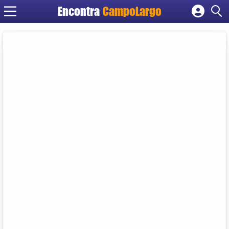
Encontra
CampoLargo
Cadastrar empresa
Fazer login
Criar conta