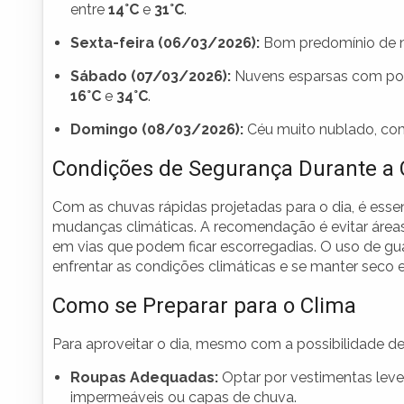
entre
14°C
e
31°C
.
Sexta-feira (06/03/2026):
Bom predomínio de 
Sábado (07/03/2026):
Nuvens esparsas com pote
16°C
e
34°C
.
Domingo (08/03/2026):
Céu muito nublado, com
Condições de Segurança Durante a
Com as chuvas rápidas projetadas para o dia, é esse
mudanças climáticas. A recomendação é evitar áreas 
em vias que podem ficar escorregadias. O uso de g
enfrentar as condições climáticas e se manter seco e
Como se Preparar para o Clima
Para aproveitar o dia, mesmo com a possibilidade 
Roupas Adequadas:
Optar por vestimentas leve
impermeáveis ou capas de chuva.