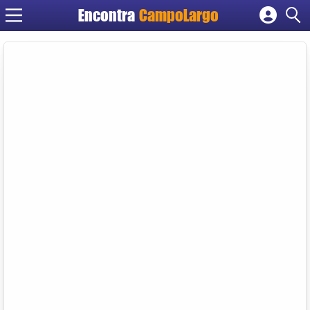
Encontra
CampoLargo
Cadastrar empresa
Fazer login
Criar conta