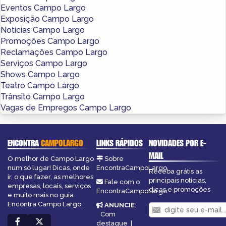
Eventos Campo Largo
Exposição Campo Largo
Notícias Campo Largo
Promoções Campo Largo
Reclamações Campo Largo
Serviços Campo Largo
Shows Campo Largo
Teatro Campo Largo
Trânsito Campo Largo
Vagas de Empregos Campo Largo
ENCONTRA
CAMPOLARGO
LINKS RÁPIDOS
NOVIDADES POR E-
MAIL
O melhor de Campo Largo
Sobre
num só lugar! Dicas, onde
EncontraCampoLargo
Receba grátis as
ir, o que fazer, as melhores
principais notícias,
Fale com o
empresas, locais, serviços
dicas e promoções
EncontraCampoLargo
e muito mais no guia
Encontra Campo Largo.
ANUNCIE
:
Com
destaque
|