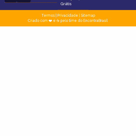
Grátis
Termos
|
Privacidade
|
Sitemap
Criado com ❤️ e ☕ pelo time do EncontraBrasil