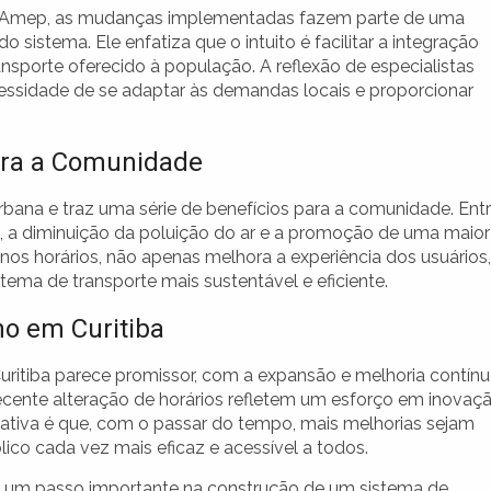
da Amep, as mudanças implementadas fazem parte de uma
sistema. Ele enfatiza que o intuito é facilitar a integração
ansporte oferecido à população. A reflexão de especialistas
essidade de se adaptar às demandas locais e proporcionar
para a Comunidade
rbana e traz uma série de benefícios para a comunidade. Ent
 a diminuição da poluição do ar e a promoção de uma maior
 nos horários, não apenas melhora a experiência dos usuários,
a de transporte mais sustentável e eficiente.
no em Curitiba
uritiba parece promissor, com a expansão e melhoria contín
 recente alteração de horários refletem um esforço em inovaç
ativa é que, com o passar do tempo, mais melhorias sejam
co cada vez mais eficaz e acessível a todos.
am um passo importante na construção de um sistema de