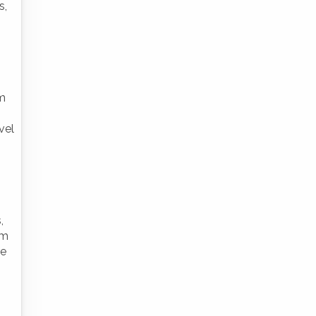
s,
am
vel
,
ém
re