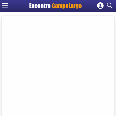
Encontra
CampoLargo
Cadastrar empresa
Fazer login
Criar conta