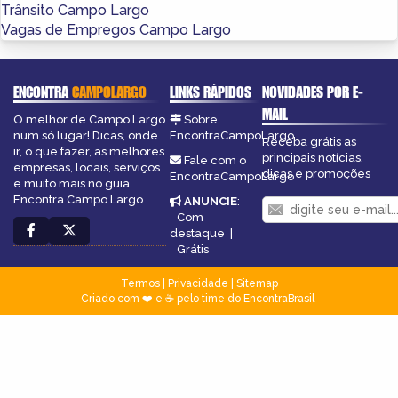
Trânsito Campo Largo
Vagas de Empregos Campo Largo
ENCONTRA
CAMPOLARGO
LINKS RÁPIDOS
NOVIDADES POR E-
MAIL
O melhor de Campo Largo
Sobre
num só lugar! Dicas, onde
EncontraCampoLargo
Receba grátis as
ir, o que fazer, as melhores
principais notícias,
Fale com o
empresas, locais, serviços
dicas e promoções
EncontraCampoLargo
e muito mais no guia
Encontra Campo Largo.
ANUNCIE
:
Com
destaque
|
Grátis
Termos
|
Privacidade
|
Sitemap
Criado com ❤️ e ☕ pelo time do EncontraBrasil