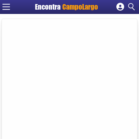
Encontra
CampoLargo
Cadastrar empresa
Fazer login
Criar conta