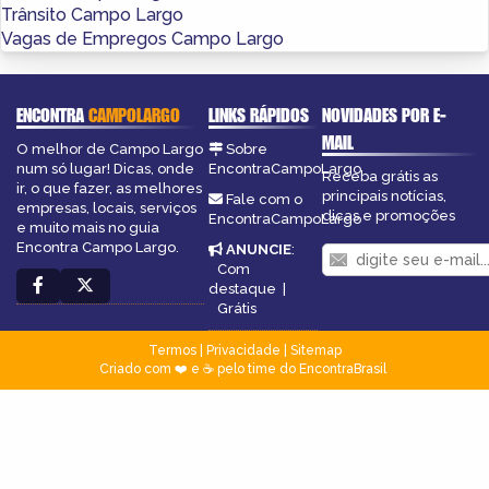
Trânsito Campo Largo
Vagas de Empregos Campo Largo
ENCONTRA
CAMPOLARGO
LINKS RÁPIDOS
NOVIDADES POR E-
MAIL
O melhor de Campo Largo
Sobre
num só lugar! Dicas, onde
EncontraCampoLargo
Receba grátis as
ir, o que fazer, as melhores
principais notícias,
Fale com o
empresas, locais, serviços
dicas e promoções
EncontraCampoLargo
e muito mais no guia
Encontra Campo Largo.
ANUNCIE
:
Com
destaque
|
Grátis
Termos
|
Privacidade
|
Sitemap
Criado com ❤️ e ☕ pelo time do EncontraBrasil