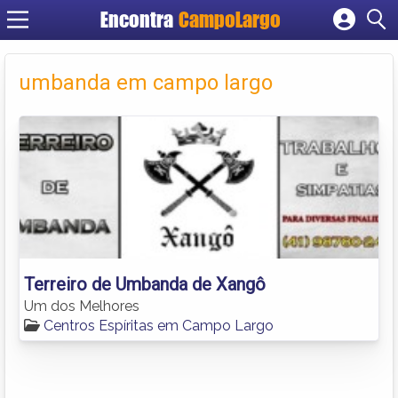
Encontra
CampoLargo
Cadastrar empresa
Fazer login
umbanda em campo largo
Criar conta
Terreiro de Umbanda de Xangô
Um dos Melhores
Centros Espíritas em Campo Largo