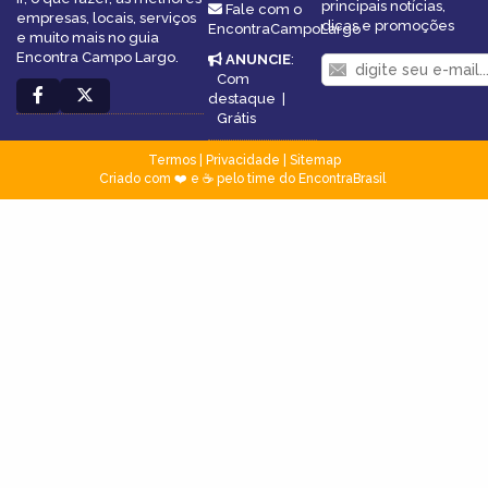
principais notícias,
Fale com o
empresas, locais, serviços
dicas e promoções
EncontraCampoLargo
e muito mais no guia
Encontra Campo Largo.
ANUNCIE
:
Com
destaque
|
Grátis
Termos
|
Privacidade
|
Sitemap
Criado com ❤️ e ☕ pelo time do EncontraBrasil