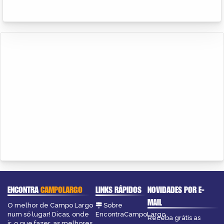
ENCONTRA
CAMPOLARGO
LINKS RÁPIDOS
NOVIDADES POR E-
MAIL
O melhor de Campo Largo
Sobre
num só lugar! Dicas, onde
EncontraCampoLargo
Receba grátis as
ir, o que fazer, as melhores