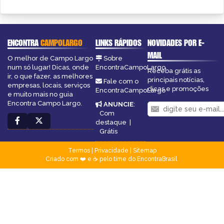
ENCONTRA
CAMPOLARGO
LINKS RÁPIDOS
NOVIDADES POR E-
MAIL
O melhor de Campo Largo
Sobre
num só lugar! Dicas, onde
EncontraCampoLargo
Receba grátis as
ir, o que fazer, as melhores
principais notícias,
Fale com o
empresas, locais, serviços
dicas e promoções
EncontraCampoLargo
e muito mais no guia
Encontra Campo Largo.
ANUNCIE
:
Com
destaque
|
Grátis
Termos
|
Privacidade
|
Sitemap
Criado com ❤️ e ☕ pelo time do EncontraBrasil