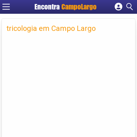
Encontra
CampoLargo
Cadastrar empresa
Fazer login
tricologia em Campo Largo
Criar conta