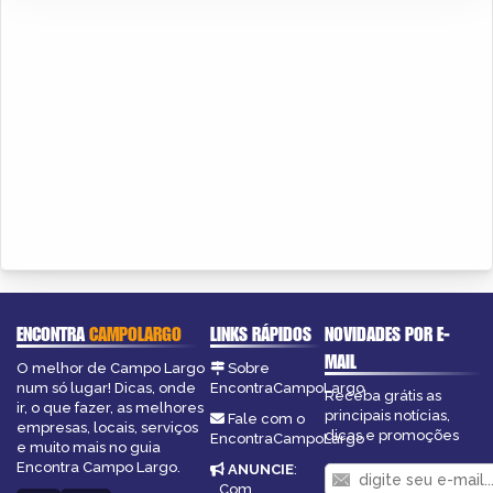
ENCONTRA
CAMPOLARGO
LINKS RÁPIDOS
NOVIDADES POR E-
MAIL
O melhor de Campo Largo
Sobre
num só lugar! Dicas, onde
EncontraCampoLargo
Receba grátis as
ir, o que fazer, as melhores
principais notícias,
Fale com o
empresas, locais, serviços
dicas e promoções
EncontraCampoLargo
e muito mais no guia
Encontra Campo Largo.
ANUNCIE
:
Com