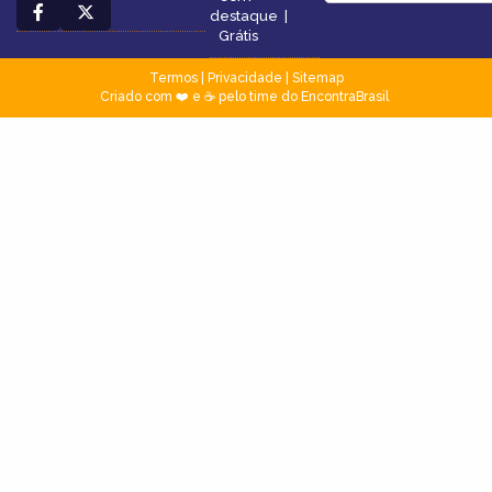
destaque
|
Grátis
Termos
|
Privacidade
|
Sitemap
Criado com ❤️ e ☕ pelo time do EncontraBrasil