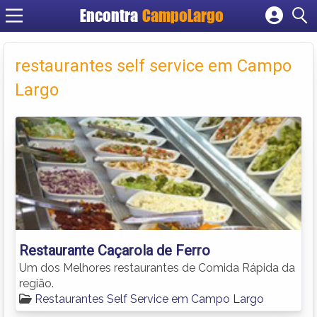
Encontra
CampoLargo
Cadastrar empresa
Fazer login
restaurantes self service em Campo
Criar conta
Largo
Restaurante Caçarola de Ferro
Um dos Melhores restaurantes de Comida Rápida da
região.
Restaurantes Self Service em Campo Largo