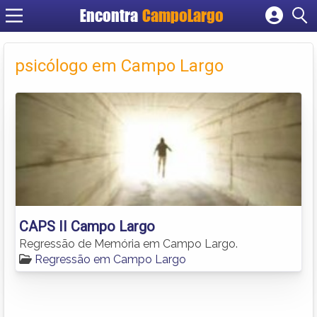
Encontra
CampoLargo
Cadastrar empresa
Fazer login
psicólogo em Campo Largo
Criar conta
CAPS II Campo Largo
Regressão de Memória em Campo Largo.
Regressão em Campo Largo