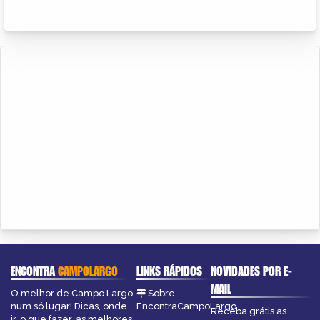
ENCONTRA
CAMPOLARGO
LINKS RÁPIDOS
NOVIDADES POR E-
MAIL
O melhor de Campo Largo
Sobre
num só lugar! Dicas, onde
EncontraCampoLargo
Receba grátis as
ir, o que fazer, as melhores