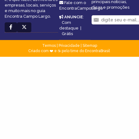
principais notícias,
Fale com o
empresas, locais, serviços
dicas e promoções
EncontraCampoLargo
e muito mais no guia
Encontra Campo Largo.
ANUNCIE
:
Com
destaque
|
Grátis
Termos
|
Privacidade
|
Sitemap
Criado com ❤️ e ☕ pelo time do EncontraBrasil