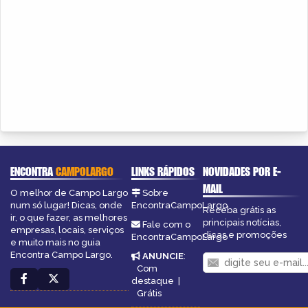
ENCONTRA
CAMPOLARGO
LINKS RÁPIDOS
NOVIDADES POR E-
MAIL
O melhor de Campo Largo
Sobre
num só lugar! Dicas, onde
EncontraCampoLargo
Receba grátis as
ir, o que fazer, as melhores
principais notícias,
Fale com o
empresas, locais, serviços
dicas e promoções
EncontraCampoLargo
e muito mais no guia
Encontra Campo Largo.
ANUNCIE
:
Com
destaque
|
Grátis