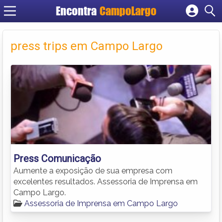
Encontra
CampoLargo
Cadastrar empresa
Fazer login
press trips em Campo Largo
Criar conta
Press Comunicação
Aumente a exposição de sua empresa com
excelentes resultados. Assessoria de Imprensa em
Campo Largo.
Assessoria de Imprensa em Campo Largo