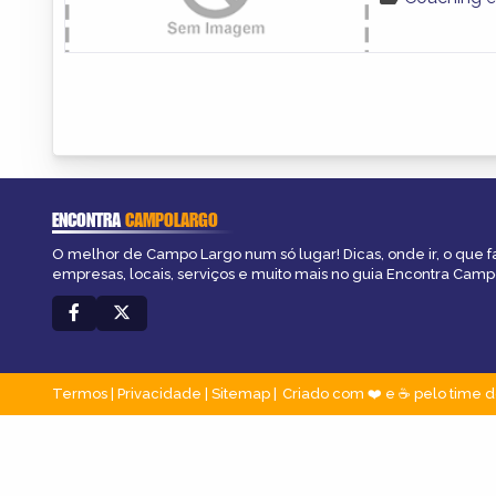
ENCONTRA
CAMPOLARGO
O melhor de Campo Largo num só lugar! Dicas, onde ir, o que f
empresas, locais, serviços e muito mais no guia Encontra Camp
Termos
|
Privacidade
|
Sitemap
Criado com ❤️ e ☕ pelo time d