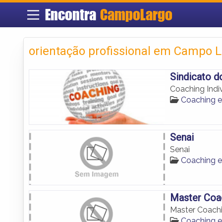
Encontra
CampoLargo
orientação profissional em Campo 
Sindicato d
Coaching Indi
Coaching 
Senai
Senai
Coaching 
Master Coa
Master Coach
Coaching 