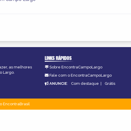
LINKS RÁPIDOS
azer, as melhores
Sobre EncontraCampoLargo
o Largo.
Fale com o EncontraCampoLargo
ANUNCIE
:
Com destaque
|
Grátis
o EncontraBrasil