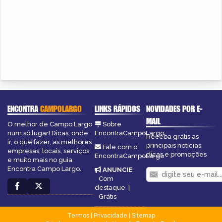
ENCONTRA
CAMPOLARGO
LINKS RÁPIDOS
NOVIDADES POR E-
MAIL
O melhor de Campo Largo
Sobre
num só lugar! Dicas, onde
EncontraCampoLargo
Receba grátis as
ir, o que fazer, as melhores
principais notícias,
Fale com o
empresas, locais, serviços
dicas e promoções
EncontraCampoLargo
e muito mais no guia
Encontra Campo Largo.
ANUNCIE
:
Com
destaque
|
Grátis
Termos
|
Privacidade
|
Sitemap