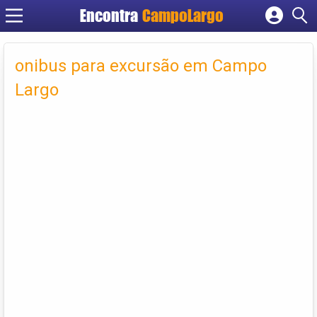
Encontra
CampoLargo
Cadastrar empresa
Fazer login
onibus para excursão em Campo
Criar conta
Largo