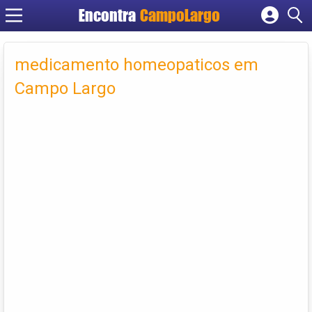
Encontra
CampoLargo
Cadastrar empresa
Fazer login
medicamento homeopaticos em
Criar conta
Campo Largo