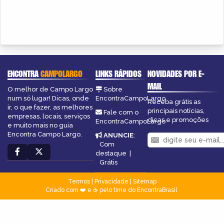
ENCONTRA
CAMPOLARGO
LINKS RÁPIDOS
NOVIDADES POR E-
MAIL
O melhor de Campo Largo
Sobre
num só lugar! Dicas, onde
EncontraCampoLargo
Receba grátis as
ir, o que fazer, as melhores
principais notícias,
Fale com o
empresas, locais, serviços
dicas e promoções
EncontraCampoLargo
e muito mais no guia
Encontra Campo Largo.
ANUNCIE
:
Com
destaque
|
Grátis
Termos
|
Privacidade
|
Sitemap
Criado com ❤️ e ☕ pelo time do EncontraBrasil