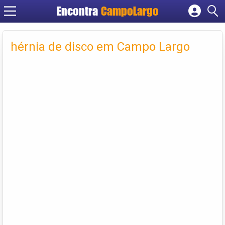
Encontra
CampoLargo
Cadastrar empresa
Fazer login
hérnia de disco em Campo Largo
Criar conta