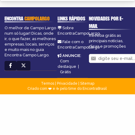
ENCONTRA
CAMPOLARGO
LINKS RÁPIDOS
NOVIDADES POR E-
MAIL
O melhor de Campo Largo
Sobre
num só lugar! Dicas, onde
EncontraCampoLargo
Receba grátis as
ir, o que fazer, as melhores
principais notícias,
Fale com o
empresas, locais, serviços
dicas e promoções
EncontraCampoLargo
e muito mais no guia
Encontra Campo Largo.
ANUNCIE
:
Com
destaque
|
Grátis
Termos
|
Privacidade
|
Sitemap
Criado com ❤️ e ☕ pelo time do EncontraBrasil