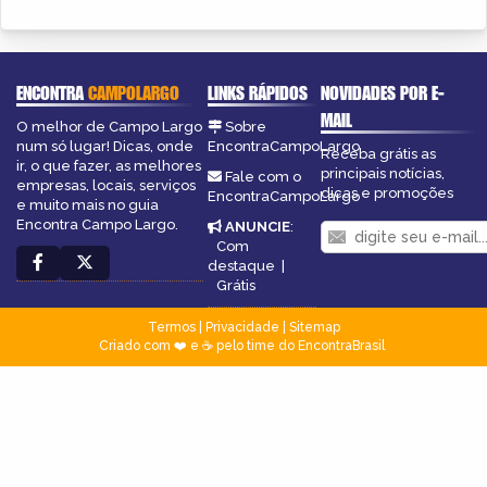
ENCONTRA
CAMPOLARGO
LINKS RÁPIDOS
NOVIDADES POR E-
MAIL
O melhor de Campo Largo
Sobre
num só lugar! Dicas, onde
EncontraCampoLargo
Receba grátis as
ir, o que fazer, as melhores
principais notícias,
Fale com o
empresas, locais, serviços
dicas e promoções
EncontraCampoLargo
e muito mais no guia
Encontra Campo Largo.
ANUNCIE
:
Com
destaque
|
Grátis
Termos
|
Privacidade
|
Sitemap
Criado com ❤️ e ☕ pelo time do EncontraBrasil