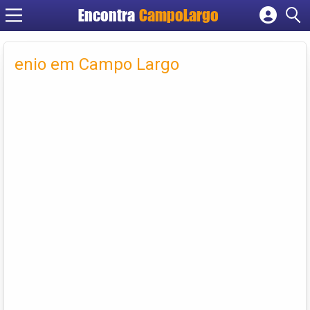
Encontra
CampoLargo
Cadastrar empresa
Fazer login
enio em Campo Largo
Criar conta