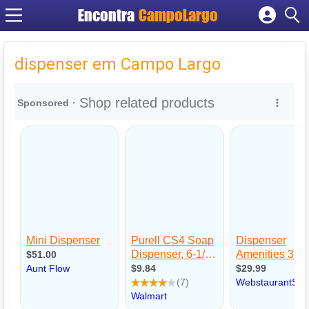
Encontra
CampoLargo
Cadastrar empresa
Fazer login
dispenser em Campo Largo
Criar conta