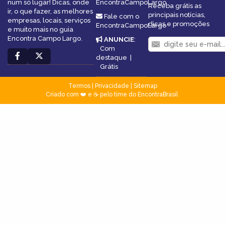
num só lugar! Dicas, onde
EncontraCampoLargo
Receba grátis as
ir, o que fazer, as melhores
principais notícias,
Fale com o
empresas, locais, serviços
dicas e promoções
EncontraCampoLargo
e muito mais no guia
Encontra Campo Largo.
ANUNCIE
:
Com
destaque
|
Grátis
Termos
|
Privacidade
|
Sitemap
Criado com ❤️ e ☕ pelo time do EncontraBrasil