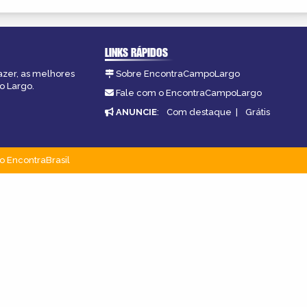
LINKS RÁPIDOS
azer, as melhores
Sobre EncontraCampoLargo
o Largo.
Fale com o EncontraCampoLargo
ANUNCIE
:
Com destaque
|
Grátis
o EncontraBrasil