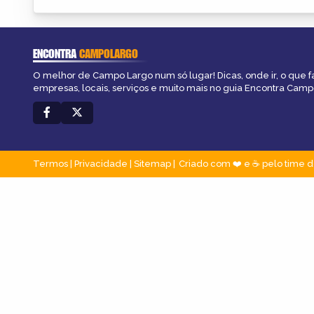
ENCONTRA
CAMPOLARGO
O melhor de Campo Largo num só lugar! Dicas, onde ir, o que f
empresas, locais, serviços e muito mais no guia Encontra Camp
Termos
|
Privacidade
|
Sitemap
Criado com ❤️ e ☕ pelo time d