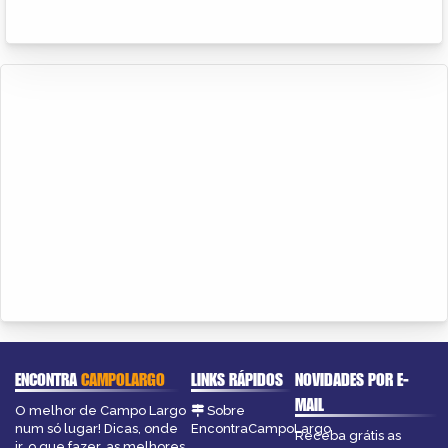
ENCONTRA
CAMPOLARGO
LINKS RÁPIDOS
NOVIDADES POR E-
MAIL
O melhor de Campo Largo
Sobre
num só lugar! Dicas, onde
EncontraCampoLargo
Receba grátis as
ir, o que fazer, as melhores