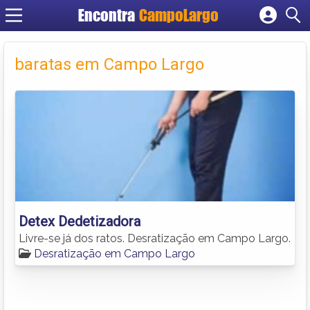
Encontra
CampoLargo
Cadastrar empresa
Fazer login
baratas em Campo Largo
Criar conta
Detex Dedetizadora
Livre-se já dos ratos. Desratização em Campo Largo.
Desratização em Campo Largo