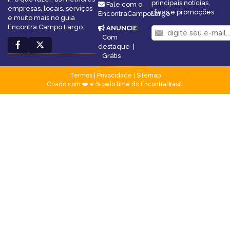
principais notícias,
Fale com o
empresas, locais, serviços
dicas e promoções
EncontraCampoLargo
e muito mais no guia
Encontra Campo Largo.
ANUNCIE
:
Com
destaque
|
Grátis
Termos
|
Privacidade
|
Sitemap
Criado com ❤️ e ☕ pelo time do EncontraBrasil