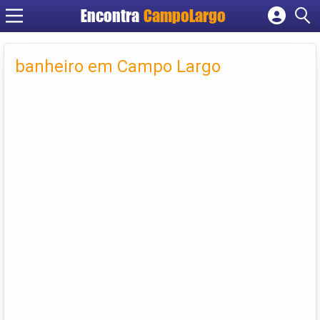
Encontra
CampoLargo
Cadastrar empresa
Fazer login
banheiro em Campo Largo
Criar conta