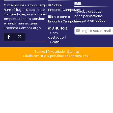
MAIL
O melhor de Campo Largo
Sobre
num só lugar! Dicas, onde
EncontraCampoLargo
Receba grátis as
ir, o que fazer, as melhores
principais notícias,
Fale com o
empresas, locais, serviços
dicas e promoções
EncontraCampoLargo
e muito mais no guia
Encontra Campo Largo.
ANUNCIE
:
Com
destaque
|
Grátis
Termos
|
Privacidade
|
Sitemap
Criado com ❤️ e ☕ pelo time do EncontraBrasil